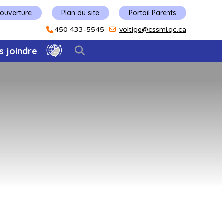
'ouverture
Plan du site
Portail Parents
450 433-5545
voltige@cssmi.qc.ca
s joindre